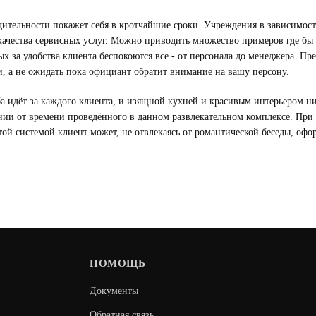
дительности покажет себя в кротчайшие сроки. Учреждения в зависимости
качества сервисных услуг. Можно приводить множество примеров где бы б
 за удобства клиента беспокоются все - от персонала до менеджера. Пред
, а не ожидать пока официант обратит внимание на вашу персону.
рьба идёт за каждого клиента, и изящной кухней и красивым интерьером 
ении от времени проведённого в данном развлекательном комплексе. Пр
ой системой клиент может, не отвлекаясь от романтической беседы, офо
ПОМОЩЬ
Документы
Обратная связь