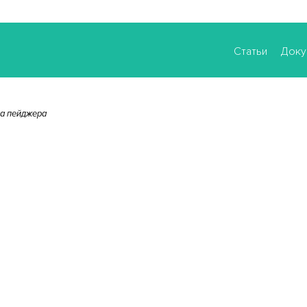
Статьи
Доку
а пейджера